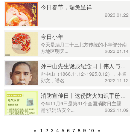
今日春节，瑞兔呈祥
2023.01.22
今日小年
今天是腊月二十三北方传统的小年部分南
方地区明天...
2023.01.14
孙中山先生诞辰纪念日丨伟人与中国文化复兴
孙中山（1866.11.12~1925.3.12），本名
孙文，谱名...
2022.11.12
消防宣传日丨这份防火知识手册，人手必备！
今年11月9日是第31个全国消防日主题
是“抓消防安全...
2022.11.09
«
1
2
3
4
5
6
7
8
9
10
»