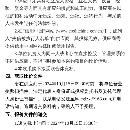
1.
供应商须
具有独立法人资格
，且在人员、设备、经
验、资金等方面具有相应的供货和施工能力。供应商在以
往的招标活动中无违法、违规、违纪、违约行为，与采购
人未发生过任何法律纠纷。
2.在“信用中国”网站 (www.creditchina.gov.cn)中，被列
入“失信被执行人名单”的供应商，其投标无效。供应商需
提供信用中国网站截图或信用报告。
3.单位负责人为同一人或者存在直接控股、管理关系的
不同供应商，不得同时参加本采购项目的比价活动。
4.本次采购不接受联合体竞标。
四、获取比价文件
潜在供应商于
2024年
10
月
15
日
09
:
30
时前，将单位营业
执照扫描件、法定代表人身份证或授权委托书及委托代理
人身份证扫描件、联系电话发送至
htqcglzx@163.com,并电
话告知。逾期递交资料的，采购人不予受理。
五
、报价文件
的递交
1.递交截止
时间：
202
4
年
10
月
15
日
15
:
30
时