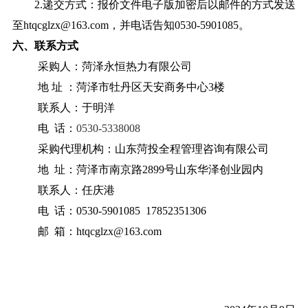
2.递交方式
：
报
价文件电子
版
加密后以邮件的方式发送
至
htqcglzx@163.com
，并电话告知
0530-5901085
。
六
、联系方式
采购人：菏泽永恒热力有限公司
地
址
：
菏泽市牡丹区天安商务中心
3楼
联系人：于明洋
电
话：
0530-5338008
采购
代理机构：
山东菏投全程管理咨询有限公司
地
址：
菏泽市南京路
2899号山东华泽创业园内
联系人：
任庆港
电
话：
0530-5901085 17852351306
邮
箱：
htqcglzx@163.com