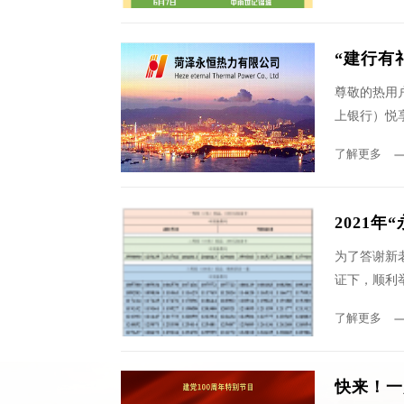
“建行有
尊敬的热用
上银行）悦
了解更多
2021
为了答谢新
证下，顺利举
了解更多
快来！一