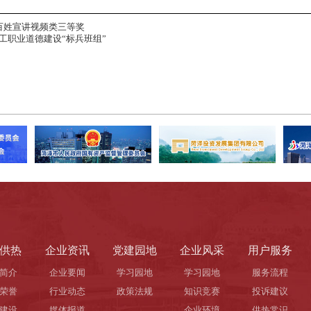
”百姓宣讲视频类三等奖
工职业道德建设“标兵班组”
供热
企业资讯
党建园地
企业风采
用户服务
简介
企业要闻
学习园地
学习园地
服务流程
荣誉
行业动态
政策法规
知识竞赛
投诉建议
建设
媒体报道
企业环境
供热常识